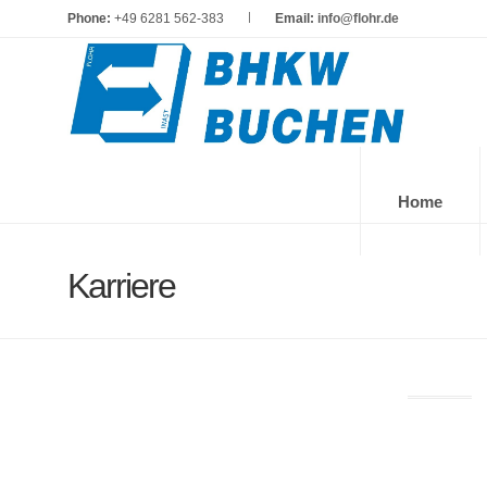
Phone:
+49 6281 562-383
Email:
info@flohr.de
Home
Karriere